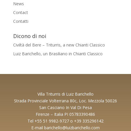
News
Contact
Contatti
Dicono di noi
Civiltà del Bere – Triturris, a new Chianti Classico
Luiz Barichello, un Brasiliano in Chianti Classico
Villa Triturris di Luiz Barichello
Strada Provinciale Volterrana 80c, Loc. Mezzola 50026
San Casciano In Val Di Pesa
Firenze – Italia PI 05783390486
Tel +55 51 9982-9727 o +39 335296142
E-mail barichello@luizbarichello.com